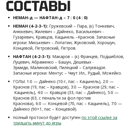
СОСТАВЫ
НЕМАН-д — НАФТАН-д – 7 : 0 (4 : 0)
НЕМАН (4-2-3-1):
Гружевский – Пара, (к) Тонкевич,
Анюкевич, Жилевич – Дайнеко, Василькевич -
Гузаревич, Кравцов, Кацынель –Краснов. Запасные
игроки: Миськевич – Лопатин, Жуковский, Хорошун,
Концевой, Петровский, Петров.
НАФТАН (4-2-3-1):
Макаров – (к) Францев, Подшиблов,
Луцевич, Абраменко – Башун, Дешевых -
Эрмиди, Малиновский, Пилецкий – Салуквадзе.
Запасные игроки: Ментус – Чмут Ил., Рудый, Можейко.
ГОЛЫ: 1:0 — Дайнеко (10-г, пас – Кацынель), 2:0 —
Краснов (19, пас – Кравцов), 3:0 — Краснов (29, пас –
Кацынель), 4:0 — Кравцов (33, пас – Дайнеко), 5:0 —
Краснов (63, с пенальти за фол против
Краснова), 6:0 — Концевой (70, пас – Кацынель), 7:0 —
Дайнеко (90+1, пас – Концевой).
полный протокол будет доступен
по этой ссылке за
тридцать минут до игры