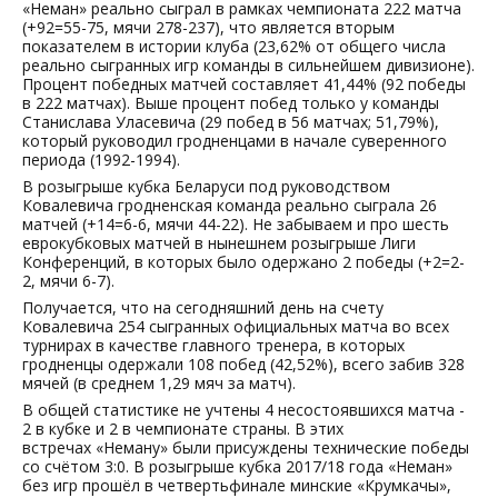
«Неман» реально сыграл в рамках чемпионата 222 матча
(+92=55-75, мячи 278-237), что является вторым
показателем в истории клуба (23,62% от общего числа
реально сыгранных игр команды в сильнейшем дивизионе).
Процент победных матчей составляет 41,44% (92 победы
в 222 матчах). Выше процент побед только у команды
Станислава Уласевича (29 побед в 56 матчах; 51,79%),
который руководил гродненцами в начале суверенного
периода (1992-1994).
В розыгрыше кубка Беларуси под руководством
Ковалевича гродненская команда реально сыграла 26
матчей (+14=6-6, мячи 44-22). Не забываем и про шесть
еврокубковых матчей в нынешнем розыгрыше Лиги
Конференций, в которых было одержано 2 победы (+2=2-
2, мячи 6-7).
Получается, что на сегодняшний день на счету
Ковалевича 254 сыгранных официальных матча во всех
турнирах в качестве главного тренера, в которых
гродненцы одержали 108 побед (42,52%), всего забив 328
мячей (в среднем 1,29 мяч за матч).
В общей статистике не учтены 4 несостоявшихся матча -
2 в кубке и 2 в чемпионате страны. В этих
встречах «Неману» были присуждены технические победы
со счётом 3:0. В розыгрыше кубка 2017/18 года «Неман»
без игр прошёл в четвертьфинале минские «Крумкачы»,