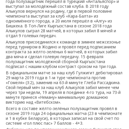
года полузащитник перешёл в турецкий «Антальяспор» и
выступал за молодёжный состав клуба. В 2018 году
Алыкулов вернулся на родину, где в первой половине
чемпионата выступал за клуб «Кара-Балта» из
одноимённого города, а 20 июля перешёл в «Алгу» из
Бишкека. В Топ-Лиге Кыргызстана в сезоне 2018 года
Алыкулов сыграл 28 матчей, в которых забил 8 мячей и
отдал 9 голевых передач.
Алыкулов присоединился к команде в зимнее межсезонье
перед турниром в Жодино и провёл перед подписанием
контракта за жёлто-зелёных 6 матчей, в которых забил
два мяча и сделал голевую передачу. 15 февраля
полузащитник молодёжной сборной Кыргызстана
подписал с нашим клубом контракт сроком на три года.
В официальном матче за наш клуб Гулжигит дебютировал
29 марта 2019 года в 1-м туре чемпионата против
«Гомеля» (3:2), заменив на 63-й минуте Глеба Рассадкина.
Свой первый мяч за наш клуб Алыкулов забил менее чем
через три недели, 19 апреля в поединке 4-го тура, на 73-й
минуте принеся «Неману» минимальную домашнюю
викторию над «Витебском».
Всего в составе жёлто-зелёных полузащитник провёл в
сезоне 2019 года 24 официальных матча (23 в чемпионате
и 1 в кубке Беларуси), в которых записал на свой счет по
системе «гол плюс пас» 7 баллов - 4+3.