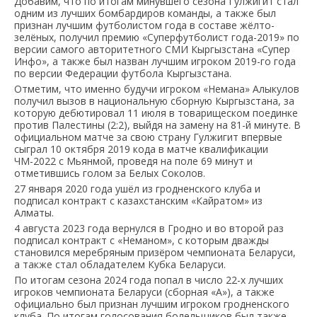
Добавим, что по итогам минувшего сезона Гулжигит стал
одним из лучших бомбардиров команды, а также был
признан лучшим футболистом года в составе жёлто-
зелёных, получил премию «Суперфутболист года-2019» по
версии самого авторитетного СМИ Кыргызстана «Супер
Инфо», а также был назван лучшим игроком 2019-го года
по версии Федерации футбола Кыргызстана.
Отметим, что именно будучи игроком «Немана» Алыкулов
получил вызов в национальную сборную Кыргызстана, за
которую дебютировал 11 июля в товарищеском поединке
против Палестины (2:2), выйдя на замену на 81-й минуте. В
официальном матче за свою страну Гулжигит впервые
сыграл 10 октября 2019 кода в матче квалификации
ЧМ-2022 с Мьянмой, проведя на поле 69 минут и
отметившись голом за Белых Соколов.
27 января 2020 года ушёл из гродненского клуба и
подписал контракт с казахстанским «Кайратом» из
Алматы.
4 августа 2023 года вернулся в Гродно и во второй раз
подписал контракт с «Неманом», с которым дважды
становился меребряным призёром чемпионата Беларуси,
а также стал обладателем Кубка Беларуси.
По итогам сезона 2024 года попал в число 22-х лучших
игроков чемпионата Беларуси (сборная «А»), а также
официально был признан лучшим игроком гродненского
клуба. По итогам голосования болельщиков был также