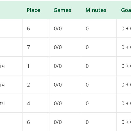
Place
Games
Minutes
Goa
6
0/0
0
0 + 
7
0/0
0
0 + 
тч
1
0/0
0
0 + 
тч
2
0/0
0
0 + 
тч
4
0/0
0
0 + 
6
0/0
0
0 + 