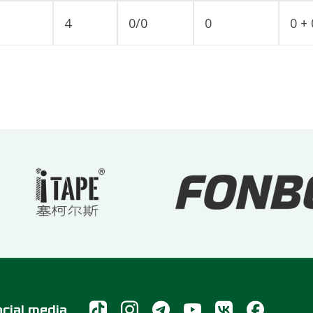
4
0/0
0
0 + 
ocial media