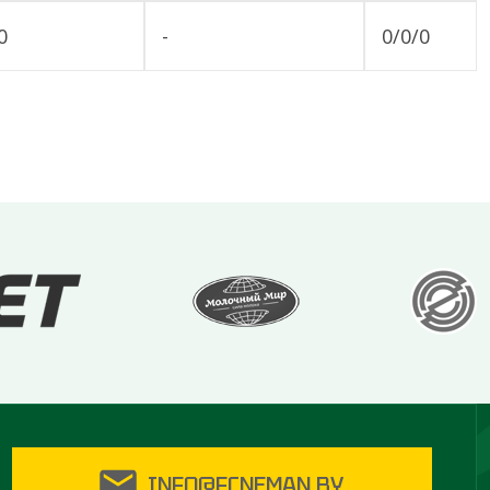
0
-
0/0/0
INFO@FCNEMAN.BY