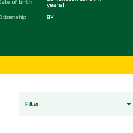
Date of birth
years)
Citizenship
BY
Filter