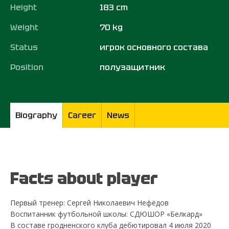
Height
183 cm
Weight
70 kg
Status
игрок основного состава
Position
полузащитник
Biography
Career
News
Facts about player
Первый тренер: Сергей Николаевич Нефёдов
Воспитанник футбольной школы: СДЮШОР «Белкард»
В составе гродненского клуба дебютировал 4 июля 2020