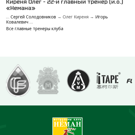
Киреня Олег – 22-й главный тренер (и.о.)
«Немана»
…
Сергей Солодовников
→ Олег Киреня →
Игорь
Ковалевич
…
Все главные тренеры клуба