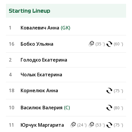
Starting Lineup
1
Ковалевич Анна
(GK)
16
Бобко Ульяна
(35 ')
(60 ')
2
Голодко Екатерина
4
Чолык Екатерина
18
Корнелюк Анна
(75 ')
10
Василюк Валерия
(C)
(80 ')
11
Юрчук Маргарита
(24 ')
(53 ')
(75 ')