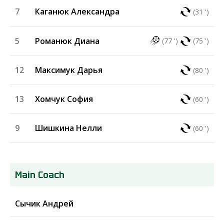
7
Каганюк Александра
(31 ')
5
Романюк Диана
(77 ')
(75 ')
12
Максимук Дарья
(80 ')
13
Хомчук София
(60 ')
9
Шишкина Нелли
(60 ')
Main Coach
Сычик Андрей