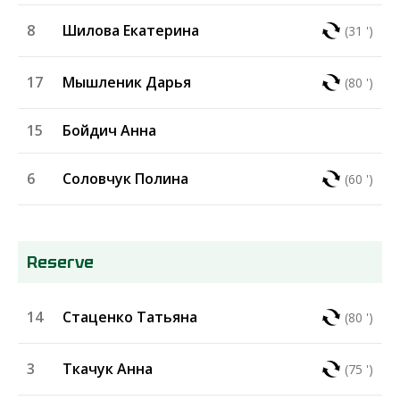
8
Шилова Екатерина
(31 ')
17
Мышленик Дарья
(80 ')
15
Бойдич Анна
6
Соловчук Полина
(60 ')
Reserve
14
Стаценко Татьяна
(80 ')
3
Ткачук Анна
(75 ')