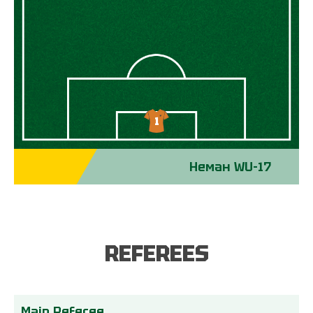
1
Неман WU-17
REFEREES
Main Referee