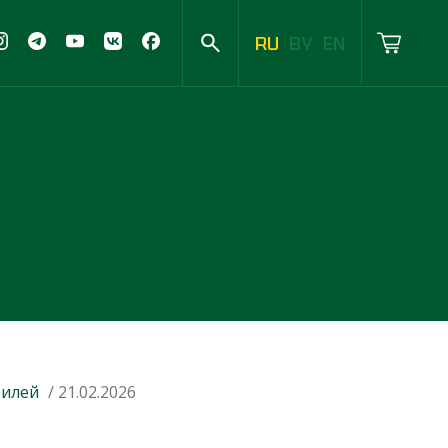
RU
BY
EN
илей
/ 21.02.2026