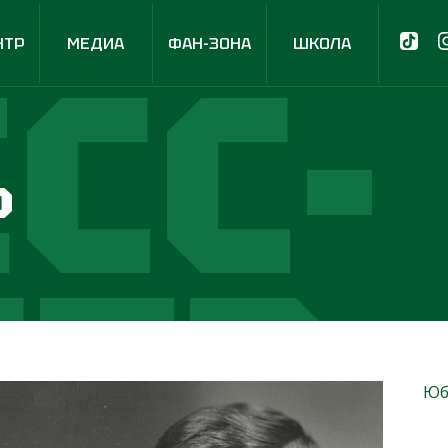
СС-
НТР
МЕДИА
ФАН-ЗОНА
ШКОЛА
р
НТР
Юб