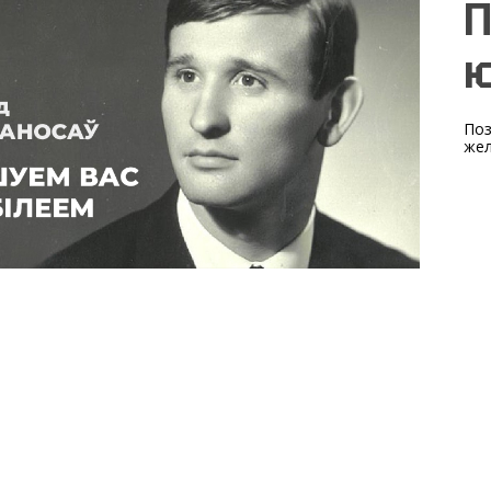
П
ю
Поз
жел