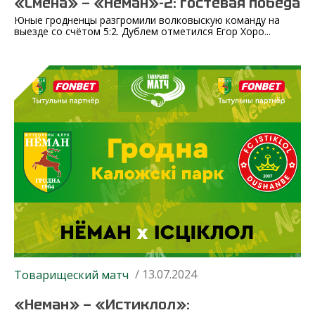
«Смена» — «Неман»-2: гостевая победа
Юные гродненцы разгромили волковыскую команду на
выезде со счётом 5:2. Дублем отметился Егор Хоро...
/ 13.07.2024
Товарищеский матч
«Неман» — «Истиклол»: