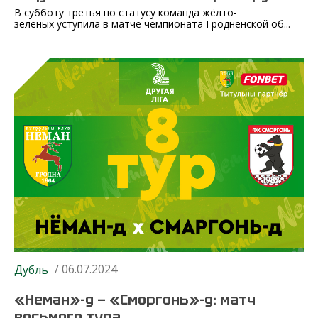
В субботу третья по статусу команда жёлто-
зелёных уступила в матче чемпионата Гродненской об...
/ 06.07.2024
Дубль
«Неман»-д — «Сморгонь»-д: матч
восьмого тура