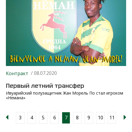
/ 08.07.2020
Контракт
Первый летний трансфер
Ивуарийский полузащитник Жан Морель По стал игроком
«Немана»
3
4
5
6
7
8
9
10
11