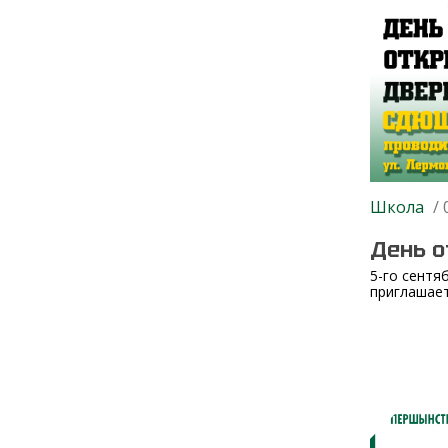
Школа
/ 
День 
5-го сентя
приглашает 