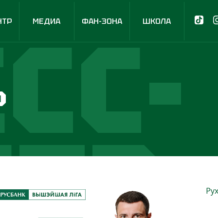
СС-
НТР
МЕДИА
ФАН-ЗОНА
ШКОЛА
р
НТР
Ру