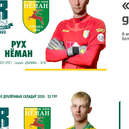
«
д
В м
Бел