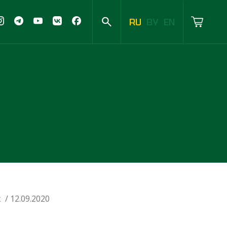
RU
BY
EN
х
/ 12.09.2020