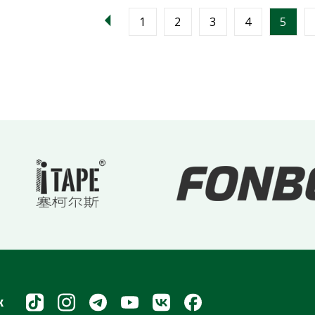
1
2
3
4
5
х