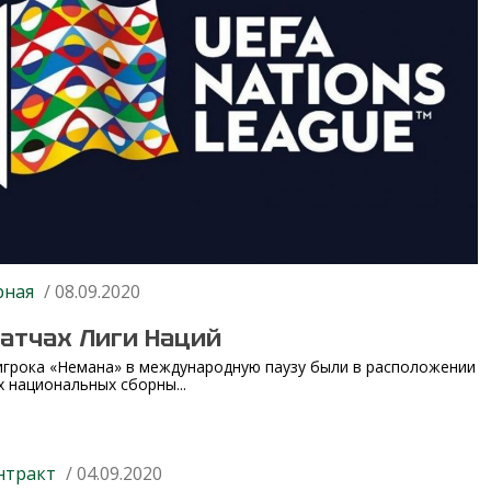
рная
/ 08.09.2020
матчах Лиги Наций
игрока «Немана» в международную паузу были в расположении
х национальных сборны...
нтракт
/ 04.09.2020