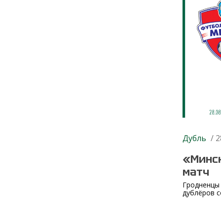
Дубль
/ 2
«Минск
матч
Гродненцы 
дублёров с