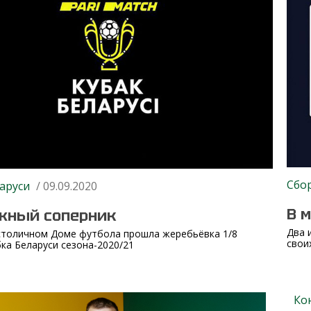
Сбо
аруси
/ 09.09.2020
В 
жный соперник
Два 
столичном Доме футбола прошла жеребьёвка 1/8
свои
ка Беларуси сезона-2020/21
Ко