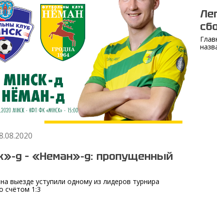
Ле
сб
Глав
назва
8.08.2020
»-д – «Неман»-д: пропущенный
на выезде уступили одному из лидеров турнира
о счётом 1:3