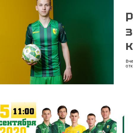
Р
к
Вче
отк