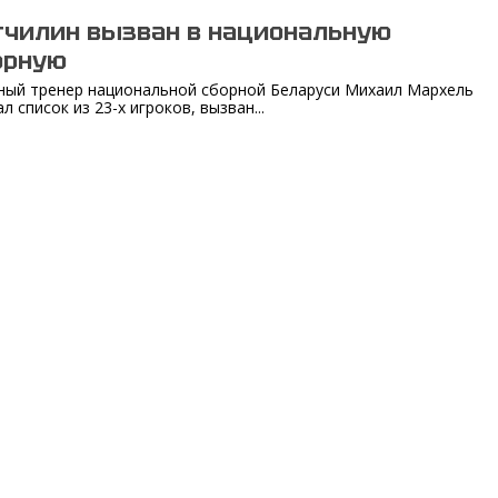
гчилин вызван в национальную
орную
ный тренер национальной сборной Беларуси Михаил Мархель
л список из 23-х игроков, вызван...