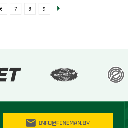
6
7
8
9
INFO@FCNEMAN.BY