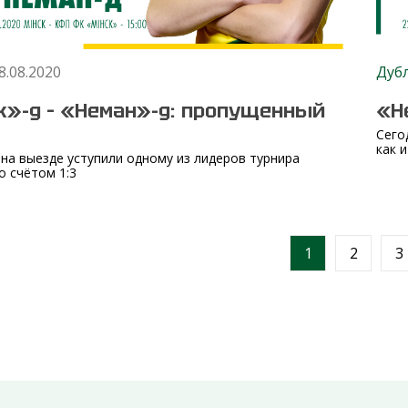
8.08.2020
Дуб
»-д – «Неман»-д: пропущенный
«Н
Сего
как 
на выезде уступили одному из лидеров турнира
о счётом 1:3
1
2
3