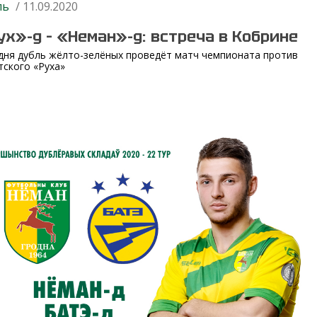
ль
/ 11.09.2020
ух»-д – «Неман»-д: встреча в Кобрине
дня дубль жёлто-зелёных проведёт матч чемпионата против
тского «Руха»