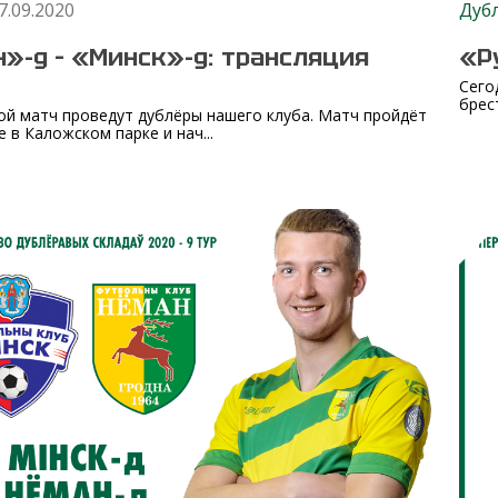
7.09.2020
Дуб
»-д – «Минск»-д: трансляция
«Р
Сего
брес
ой матч проведут дублёры нашего клуба. Матч пройдёт
е в Каложском парке и нач...