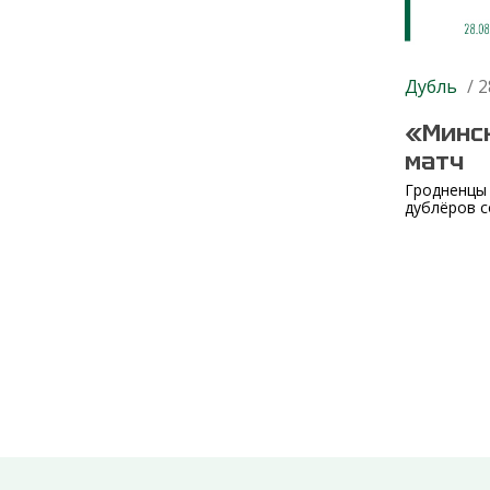
Дубль
/ 2
«Минск
матч
Гродненцы 
дублёров с