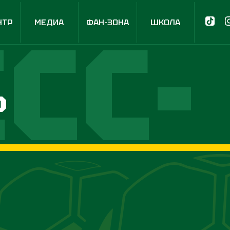
СС-
НТР
МЕДИА
ФАН-ЗОНА
ШКОЛА
р
НТР