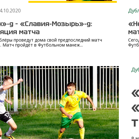
4.10.2020
Дуб
»-д – «Славия-Мозырь»-д:
«Н
яция матча
ма
блёры проведут дома свой предпоследний матч
Сего
. Матч пройдёт в Футбольном манеж...
Футб
Ду
«
«
т
В м