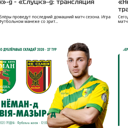
»-д – «Слуцк»-д: трансляция
«Н
тр
блёры проведут последний домашний матч сезона. Игра
Сего
Футбольном манеже со зрит...
матч