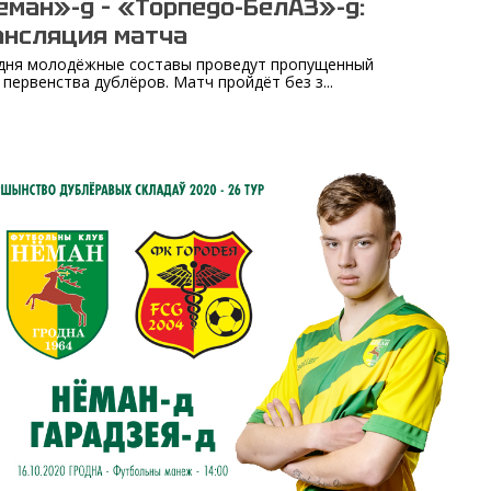
еман»-д – «Торпедо-БелАЗ»-д:
ансляция матча
дня молодёжные составы проведут пропущенный
 первенства дублёров. Матч пройдёт без з...