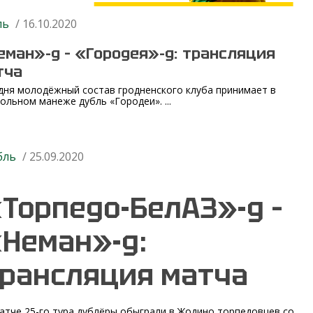
ль
/ 16.10.2020
еман»-д – «Городея»-д: трансляция
тча
дня молодёжный состав гродненского клуба принимает в
ольном манеже дубль «Городеи». ...
бль
/ 25.09.2020
Торпедо-БелАЗ»-д –
Неман»-д:
рансляция матча
атче 25-го тура дублёры обыграли в Жодино торпедовцев со