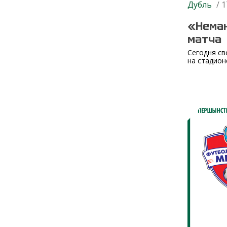
Дубль
/ 1
«Неман
матча
Сегодня св
на стадион