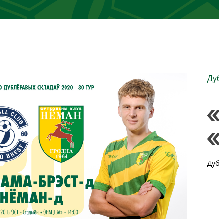
Ду
«
«
Дуб