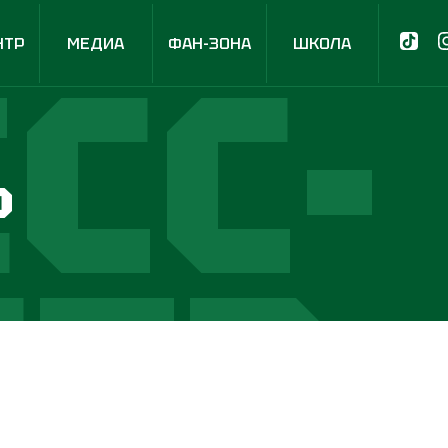
СС-
НТР
МЕДИА
ФАН-ЗОНА
ШКОЛА
р
НТР