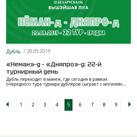
/ 20.09.2019
Дубль
«Неман»-д – «Дняпро»-д: 22-й
турнирный день
Дубль переходит в манеж, где сегодня в рамках
очередного тура турнира дублёров сыграет с могилёвс...
1
2
3
4
5
6
7
8
9