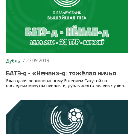
/ 27.09.2019
Дубль
БАТЭ-д – «Неман»-д: тяжёлая ничья
Благодаря реализованному Евгением Сакутой на
последних минутах пенальти, дубль жёлто-зелёных ушёл...