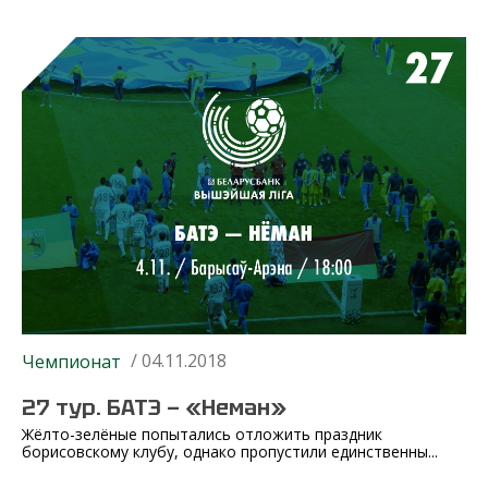
/ 04.11.2018
Чемпионат
27 тур. БАТЭ — «Неман»
Жёлто-зелёные попытались отложить праздник
борисовскому клубу, однако пропустили единственны...