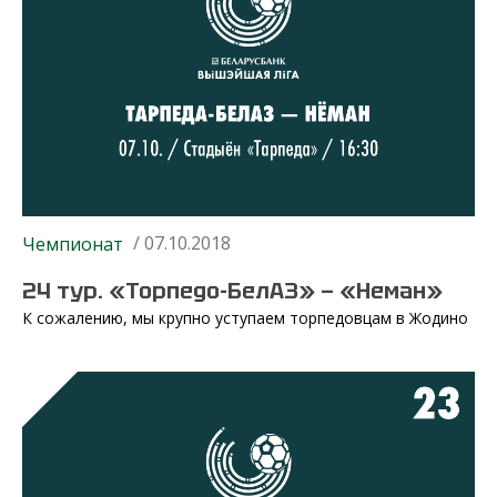
/ 07.10.2018
Чемпионат
24 тур. «Торпедо-БелАЗ» — «Неман»
К сожалению, мы крупно уступаем торпедовцам в Жодино