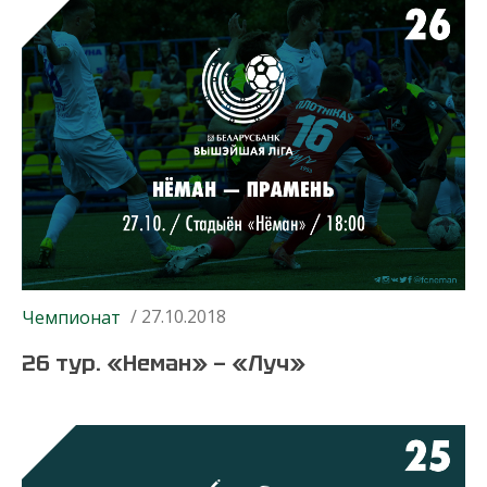
/ 27.10.2018
Чемпионат
26 тур. «Неман» — «Луч»