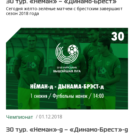
30 тур. «Неман» — «Динамо-Брест»
Сегодня жёлто-зелёные матчем с брестским завершают
сезон 2018 года
/ 01.12.2018
Чемпионат
30 тур. «Неман»-д — «Динамо-Брест»-д