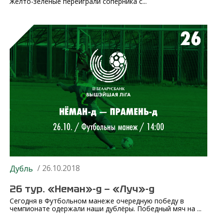
Жёлто-зелёные переиграли соперника с...
/ 26.10.2018
Дубль
26 тур. «Неман»-д — «Луч»-д
Сегодня в Футбольном манеже очередную победу в
чемпионате одержали наши дублёры. Победный мяч на ...