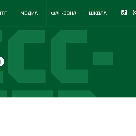
СС-
НТР
МЕДИА
ФАН-ЗОНА
ШКОЛА
р
НТР