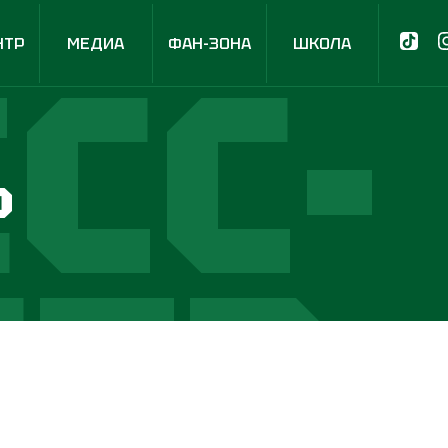
СС-
НТР
МЕДИА
ФАН-ЗОНА
ШКОЛА
р
НТР