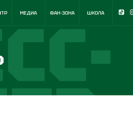
СС-
НТР
МЕДИА
ФАН-ЗОНА
ШКОЛА
р
НТР