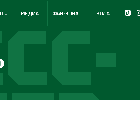
СС-
НТР
МЕДИА
ФАН-ЗОНА
ШКОЛА
р
НТР