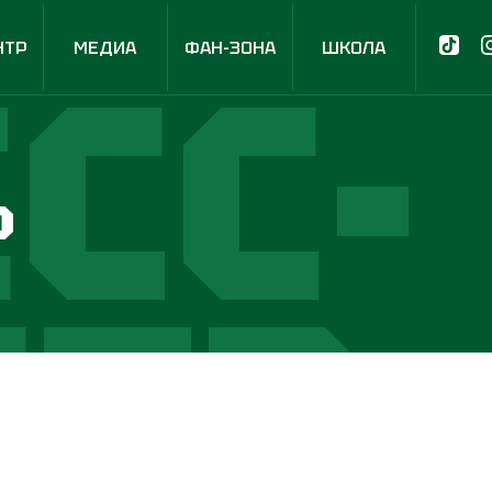
СС-
НТР
МЕДИА
ФАН-ЗОНА
ШКОЛА
р
НТР