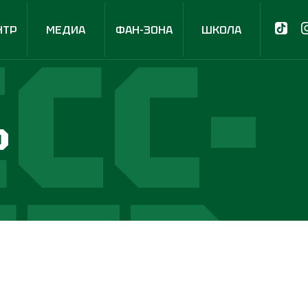
СС-
НТР
МЕДИА
ФАН-ЗОНА
ШКОЛА
р
НТР