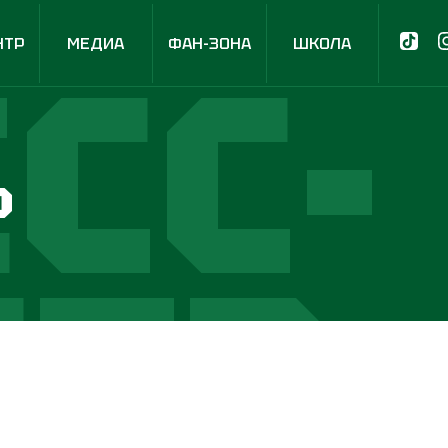
СС-
НТР
МЕДИА
ФАН-ЗОНА
ШКОЛА
р
НТР