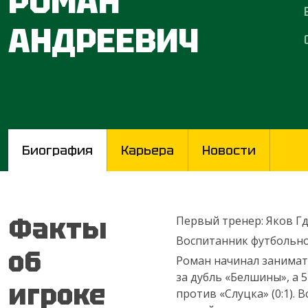
РОМАН
АНДРЕЕВИЧ
Биография
Карьера
Новости
Факты
Первый тренер: Яков Г
Воспитанник футбольной
об
Роман начинал занимать
за дубль «Белшины», а 
игроке
против «Слуцка» (0:1). 