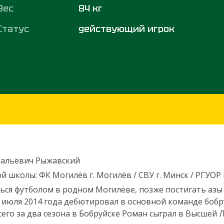
Вес
84 кг
Статус
действующий игрок
дальевич Рыжавский
 школы: ФК Могилёв г. Могилёв / СВУ г. Минск / РГУОР 
ся футболом в родном Могилёве, позже постигать азы ф
5 июля 2014 года дебютировал в основной команде бобру
Всего за два сезона в Бобруйске Роман сыграл в Высшей 