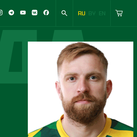
ДА
RU
BY
EN