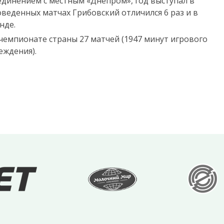
бъединением с местным «Днепром», год выступал в
веденных матчах Грибовский отличился 6 раз и в
нде.
чемпионате страны 27 матчей (1947 минут игрового
реждения).