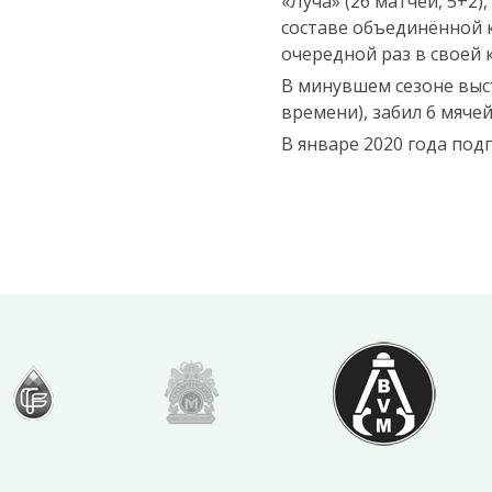
«Луча» (26 матчей, 5+2
составе объединённой к
очередной раз в своей 
В минувшем сезоне выст
времени), забил 6 мяче
В январе 2020 года под