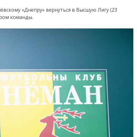
илёвскому «Днепру» вернуться в Высшую Лигу (23
иром команды.