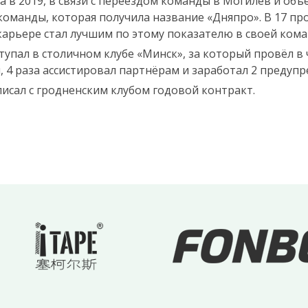
), а в 2019, в связи с переездом команды в Могилёв и о
оманды, которая получила название «Дняпро». В 17 про
карьере стал лучшим по этому показателю в своей кома
упал в столичном клубе «Минск», за который провёл в 
й, 4 раза ассистировал партнёрам и заработал 2 предуп
писал с гродненским клубом годовой контракт.