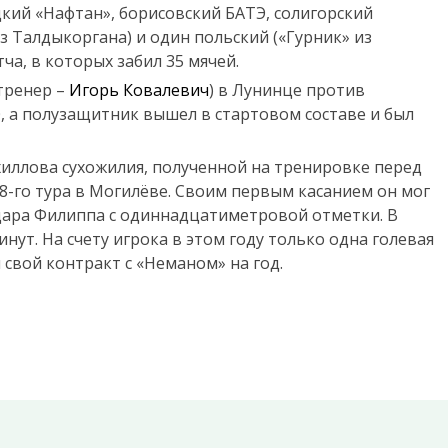
цкий «Нафтан», борисовский БАТЭ, солигорский
из Талдыкоргана) и один польский («Гурник» из
ча, в которых забил 35 мячей.
тренер –
Игорь Ковалевич
) в Лунинце против
, а полузащитник вышел в стартовом составе и был
хиллова сухожилия, полученной на тренировке перед
8-го тура в Могилёве. Своим первым касанием он мог
 удара Филиппа с одиннадцатиметровой отметки. В
нут. На счету игрока в этом году только одна голевая
свой контракт с «Неманом» на год.