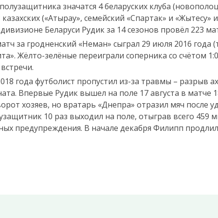
полузащитника значатся 4 беларуских клуба (новополо
3 казахских («Атырау», семейский «Спартак» и «Жытесу» 
дивизионе Беларуси Рудик за 14 сезонов провёл 223 мат
тч за гродненский «Неман» сыграл 29 июля 2016 года (
а». Жёлто-зелёные переиграли соперника со счётом 1:0
 встречи.
018 года футболист пропустил из-за травмы – разрыв а
та. Впервые Рудик вышел на поле 17 августа в матче 1
ворот хозяев, но вратарь «Днепра» отразил мяч после
защитник 10 раз выходил на поле, отыграв всего 459 ми
ных предупреждения. В начале декабря Филипп продлил 