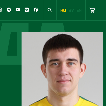
ДА
RU
BY
EN