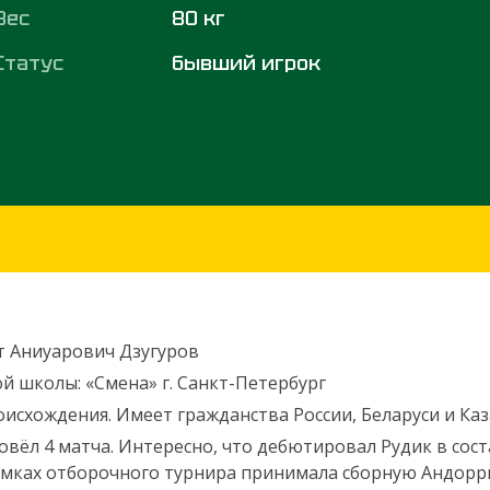
Вес
80 кг
Статус
бывший игрок
т Аниуарович Дзугуров
й школы: «Смена» г. Санкт-Петербург
оисхождения. Имеет гражданства России, Беларуси и Каз
овёл 4 матча. Интересно, что дебютировал Рудик в сос
амках отборочного турнира принимала сборную Андорры