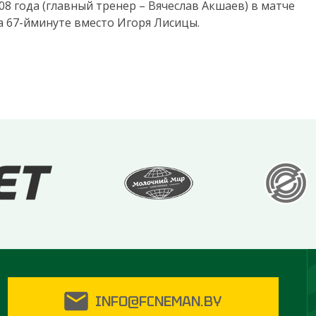
8 года (главный тренер – Вячеслав Акшаев) в матче
а 67-йминуте вместо Игоря Лисицы.
INFO@FCNEMAN.BY