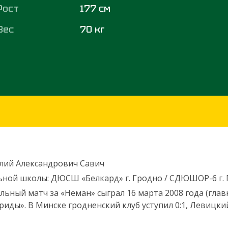
Рост
177 см
Вес
70 кг
лий Александрович Савич
ьной школы: ДЮСШ «Белкард» г. Гродно / СДЮШОР-6 г.
ьный матч за «Неман» сыграл 16 марта 2008 года (главн
риды». В Минске гродненский клуб уступил 0:1, Левицки