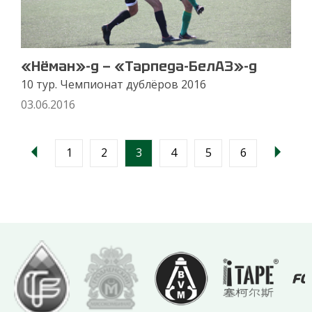
«Нёман»-д — «Тарпеда-БелАЗ»-д
10 тур. Чемпионат дублёров 2016
03.06.2016
1
2
3
4
5
6