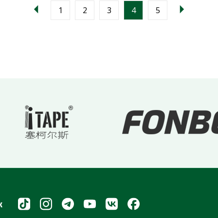
1
2
3
4
5
х