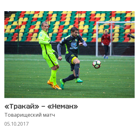
«Тракай» — «Неман»
Товарищеский матч
05.10.2017