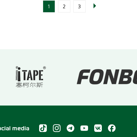
1
2
3
ocial media