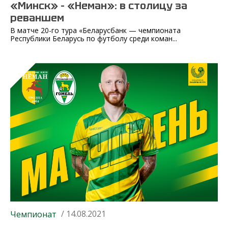
«Минск» – «Неман»: в столицу за
реваншем
В матче 20-го тура «Беларусбанк — чемпионата
Республики Беларусь по футболу среди коман...
/ 14.08.2021
Чемпионат