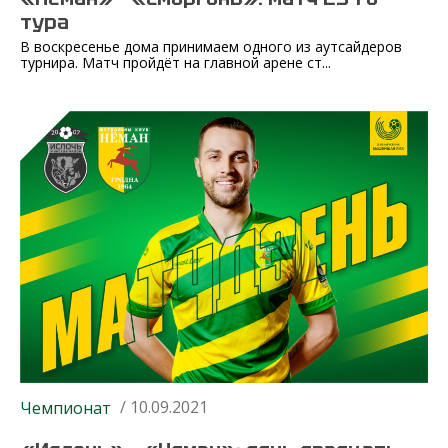
тура
В воскресенье дома принимаем одного из аутсайдеров
турнира. Матч пройдёт на главной арене ст...
/ 10.09.2021
Чемпионат