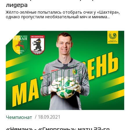
лидера
Жёлто-зелёные попытались отобрать очки у «Шахтёра»,
однако пропустили необязательный мяч и минима...
/ 18.09.2021
Чемпионат
«Неман» – «Сморгонь»: матч 23-го