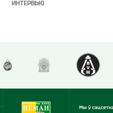
ИНТЕРВЬЮ
Мы ў сацсетк